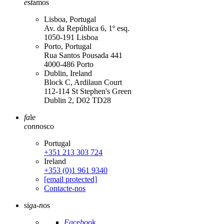
e
s
t
amos
Lisboa, Portugal
Av. da República 6, 1º esq.
1050-191 Lisboa
Porto, Portugal
Rua Santos Pousada 441
4000-486 Porto
Dublin, Ireland
Block C, Ardilaun Court
112-114 St Stephen's Green
Dublin 2, D02 TD28
fa
le
c
o
nn
osco
Portugal
+351 213 303 724
Ireland
+353 (0)1 961 9340
[email protected]
Contacte-nos
si
g
a-
n
os
Fa
ce
bo
ok