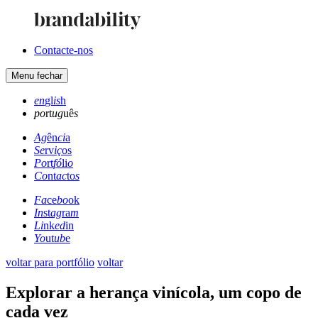
Contacte-nos
Menu
fechar
en
gl
is
h
po
rt
ug
uê
s
Ag
ên
ci
a
Se
rv
iç
os
Po
rt
fó
li
o
Co
nt
ac
to
s
Fa
ce
bo
ok
In
st
ag
ra
m
Li
nk
ed
in
Yo
ut
ub
e
voltar para portfólio
voltar
Explorar a herança vinícola, um copo de
cada vez