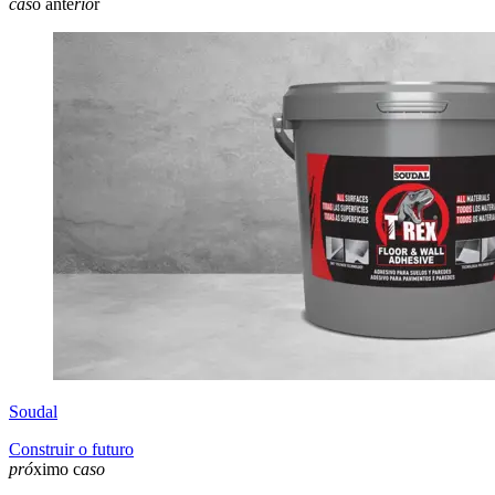
cas
o ante
rio
r
Soudal
Construir o futuro
pró
ximo c
aso