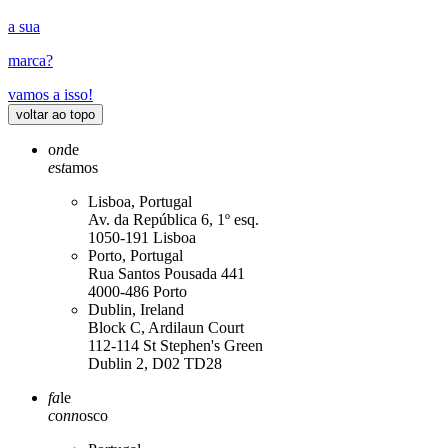
a sua
marca
?
vamos a isso!
voltar ao topo
o
n
de
e
s
t
amos
Lisboa, Portugal
Av. da República 6, 1º esq.
1050-191 Lisboa
Porto, Portugal
Rua Santos Pousada 441
4000-486 Porto
Dublin, Ireland
Block C, Ardilaun Court
112-114 St Stephen's Green
Dublin 2, D02 TD28
fa
le
c
o
nn
osco