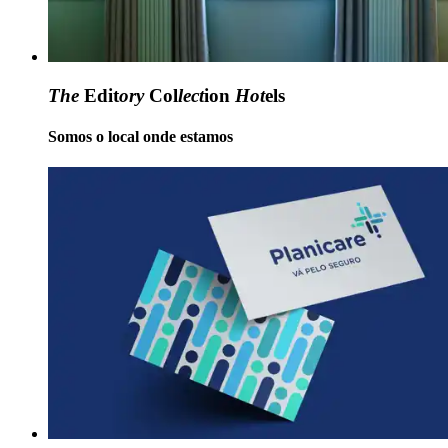
The
Edit
ory
Col
lect
ion
Hot
els
Somos o local onde estamos