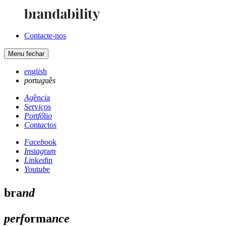
Contacte-nos
Menu
fechar
en
gl
is
h
po
rt
ug
uê
s
Ag
ên
ci
a
Se
rv
iç
os
Po
rt
fó
li
o
Co
nt
ac
to
s
Fa
ce
bo
ok
In
st
ag
ra
m
Li
nk
ed
in
Yo
ut
ub
e
bra
nd
perf
orma
nce