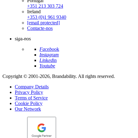
Portugal
+351 213 303 724
Ireland
+353 (0)1 961 9340
[email protected]
Contacte-nos
si
g
a-
n
os
Fa
ce
bo
ok
In
st
ag
ra
m
Li
nk
ed
in
Yo
ut
ub
e
Copyright © 2001-2026, Brandability. All rights reserved.
Company Details
Privacy Policy
Terms of Service
Cookie Policy
Our Network