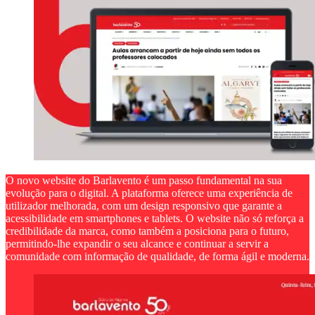
O novo website do Barlavento é um passo fundamental na sua
evolução para o digital. A plataforma oferece uma experiência de
utilizador melhorada, com um design responsivo que garante a
acessibilidade em smartphones e tablets. O website não só reforça a
credibilidade da marca, como também a posiciona para o futuro,
permitindo-lhe expandir o seu alcance e continuar a servir a
comunidade com informação de qualidade, de forma ágil e moderna.