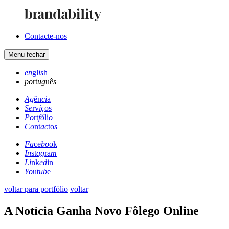
Contacte-nos
Menu
fechar
en
gl
is
h
po
rt
ug
uê
s
Ag
ên
ci
a
Se
rv
iç
os
Po
rt
fó
li
o
Co
nt
ac
to
s
Fa
ce
bo
ok
In
st
ag
ra
m
Li
nk
ed
in
Yo
ut
ub
e
voltar para portfólio
voltar
A Notícia Ganha Novo Fôlego Online