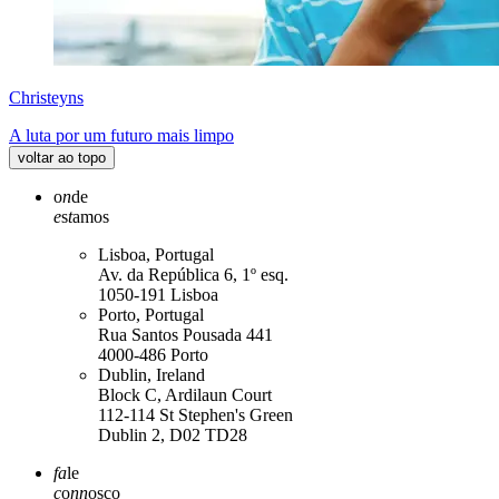
Christeyns
A luta por um futuro mais limpo
voltar ao topo
o
n
de
e
s
t
amos
Lisboa, Portugal
Av. da República 6, 1º esq.
1050-191 Lisboa
Porto, Portugal
Rua Santos Pousada 441
4000-486 Porto
Dublin, Ireland
Block C, Ardilaun Court
112-114 St Stephen's Green
Dublin 2, D02 TD28
fa
le
c
o
nn
osco