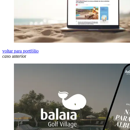
voltar para portfólio
cas
o ante
rio
r