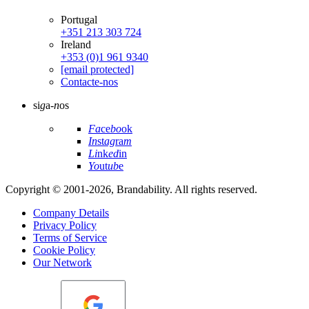
Portugal
+351 213 303 724
Ireland
+353 (0)1 961 9340
[email protected]
Contacte-nos
si
g
a-
n
os
Fa
ce
bo
ok
In
st
ag
ra
m
Li
nk
ed
in
Yo
ut
ub
e
Copyright © 2001-2026, Brandability. All rights reserved.
Company Details
Privacy Policy
Terms of Service
Cookie Policy
Our Network