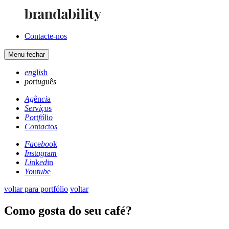
Contacte-nos
Menu
fechar
en
gl
is
h
po
rt
ug
uê
s
Ag
ên
ci
a
Se
rv
iç
os
Po
rt
fó
li
o
Co
nt
ac
to
s
Fa
ce
bo
ok
In
st
ag
ra
m
Li
nk
ed
in
Yo
ut
ub
e
voltar para portfólio
voltar
Como gosta do seu café?