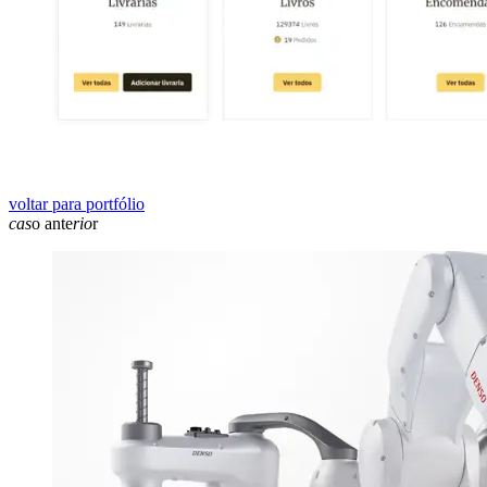
voltar para portfólio
cas
o ante
rio
r