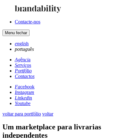
Contacte-nos
Menu
fechar
en
gl
is
h
po
rt
ug
uê
s
Ag
ên
ci
a
Se
rv
iç
os
Po
rt
fó
li
o
Co
nt
ac
to
s
Fa
ce
bo
ok
In
st
ag
ra
m
Li
nk
ed
in
Yo
ut
ub
e
voltar para portfólio
voltar
Um marketplace para livrarias
independentes