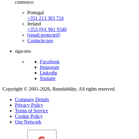
c
o
nn
osco
Portugal
+351 213 303 724
Ireland
+353 (0)1 961 9340
[email protected]
Contacte-nos
si
g
a-
n
os
Fa
ce
bo
ok
In
st
ag
ra
m
Li
nk
ed
in
Yo
ut
ub
e
Copyright © 2001-2026, Brandability. All rights reserved.
Company Details
Privacy Policy
Terms of Service
Cookie Policy
Our Network