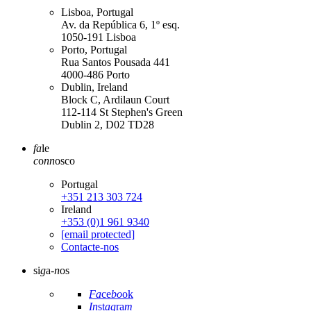
Lisboa, Portugal
Av. da República 6, 1º esq.
1050-191 Lisboa
Porto, Portugal
Rua Santos Pousada 441
4000-486 Porto
Dublin, Ireland
Block C, Ardilaun Court
112-114 St Stephen's Green
Dublin 2, D02 TD28
fa
le
c
o
nn
osco
Portugal
+351 213 303 724
Ireland
+353 (0)1 961 9340
[email protected]
Contacte-nos
si
g
a-
n
os
Fa
ce
bo
ok
In
st
ag
ra
m