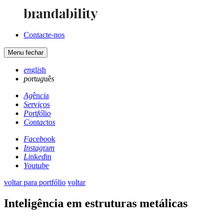
Contacte-nos
Menu
fechar
en
gl
is
h
po
rt
ug
uê
s
Ag
ên
ci
a
Se
rv
iç
os
Po
rt
fó
li
o
Co
nt
ac
to
s
Fa
ce
bo
ok
In
st
ag
ra
m
Li
nk
ed
in
Yo
ut
ub
e
voltar para portfólio
voltar
Inteligência em estruturas metálicas