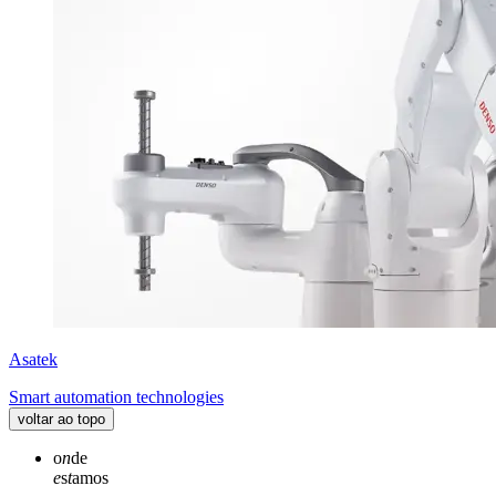
Asatek
Smart automation technologies
voltar ao topo
o
n
de
e
s
t
amos