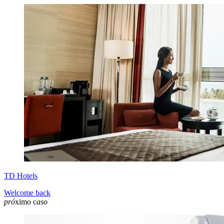
TD Hotels
Welcome back
pró
ximo c
aso