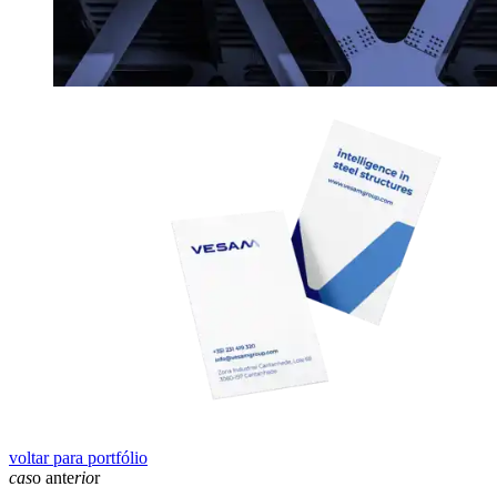
voltar para portfólio
cas
o ante
rio
r