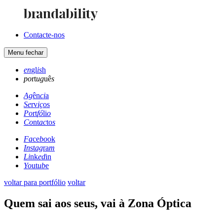
Contacte-nos
Menu
fechar
en
gl
is
h
po
rt
ug
uê
s
Ag
ên
ci
a
Se
rv
iç
os
Po
rt
fó
li
o
Co
nt
ac
to
s
Fa
ce
bo
ok
In
st
ag
ra
m
Li
nk
ed
in
Yo
ut
ub
e
voltar para portfólio
voltar
Quem sai aos seus, vai à Zona Óptica