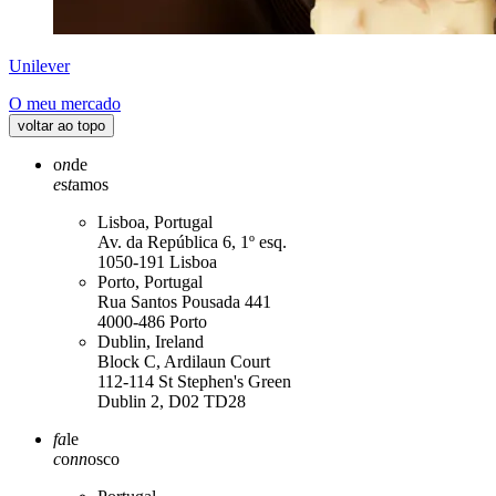
Unilever
O meu mercado
voltar ao topo
o
n
de
e
s
t
amos
Lisboa, Portugal
Av. da República 6, 1º esq.
1050-191 Lisboa
Porto, Portugal
Rua Santos Pousada 441
4000-486 Porto
Dublin, Ireland
Block C, Ardilaun Court
112-114 St Stephen's Green
Dublin 2, D02 TD28
fa
le
c
o
nn
osco