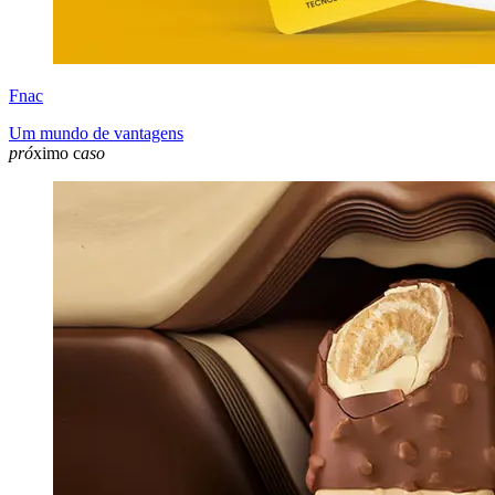
Fnac
Um mundo de vantagens
pró
ximo c
aso