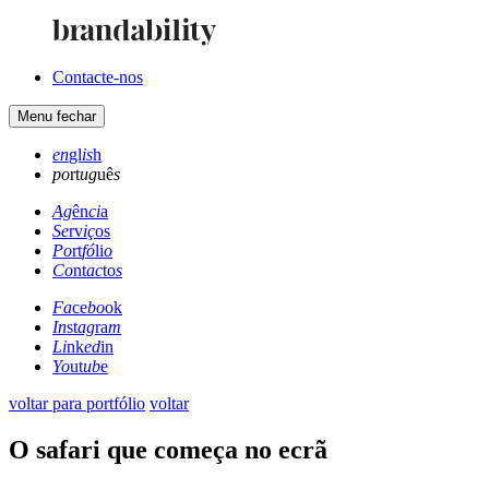
Contacte-nos
Menu
fechar
en
gl
is
h
po
rt
ug
uê
s
Ag
ên
ci
a
Se
rv
iç
os
Po
rt
fó
li
o
Co
nt
ac
to
s
Fa
ce
bo
ok
In
st
ag
ra
m
Li
nk
ed
in
Yo
ut
ub
e
voltar para portfólio
voltar
O safari que começa no ecrã