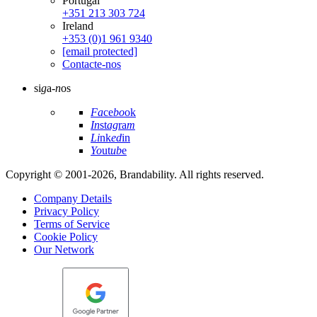
Portugal
+351 213 303 724
Ireland
+353 (0)1 961 9340
[email protected]
Contacte-nos
si
g
a-
n
os
Fa
ce
bo
ok
In
st
ag
ra
m
Li
nk
ed
in
Yo
ut
ub
e
Copyright © 2001-2026, Brandability. All rights reserved.
Company Details
Privacy Policy
Terms of Service
Cookie Policy
Our Network