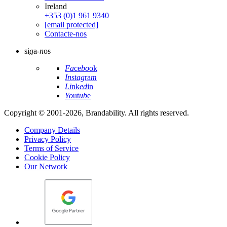
Ireland
+353 (0)1 961 9340
[email protected]
Contacte-nos
si
g
a-
n
os
Fa
ce
bo
ok
In
st
ag
ra
m
Li
nk
ed
in
Yo
ut
ub
e
Copyright © 2001-2026, Brandability. All rights reserved.
Company Details
Privacy Policy
Terms of Service
Cookie Policy
Our Network