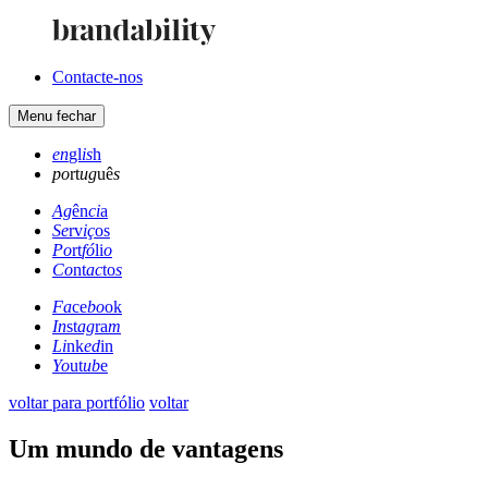
Contacte-nos
Menu
fechar
en
gl
is
h
po
rt
ug
uê
s
Ag
ên
ci
a
Se
rv
iç
os
Po
rt
fó
li
o
Co
nt
ac
to
s
Fa
ce
bo
ok
In
st
ag
ra
m
Li
nk
ed
in
Yo
ut
ub
e
voltar para portfólio
voltar
Um mundo de vantagens