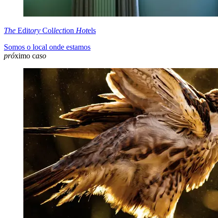
The
Edit
ory
Col
lect
ion
Hot
els
Somos o local onde estamos
pró
ximo c
aso