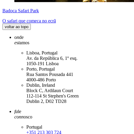
Badoca Safari Park
O safari que começa no ecrã
voltar ao topo
o
n
de
e
s
t
amos
Lisboa, Portugal
Av. da República 6, 1º esq.
1050-191 Lisboa
Porto, Portugal
Rua Santos Pousada 441
4000-486 Porto
Dublin, Ireland
Block C, Ardilaun Court
112-114 St Stephen's Green
Dublin 2, D02 TD28
fa
le
c
o
nn
osco
Portugal
+351 213 303 724