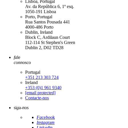
Lisboa, Portugal
Av. da República 6, 1º esq.
1050-191 Lisboa
Porto, Portugal
Rua Santos Pousada 441
4000-486 Porto
Dublin, Ireland
Block C, Ardilaun Court
112-114 St Stephen's Green
Dublin 2, D02 TD28
fa
le
c
o
nn
osco
Portugal
+351 213 303 724
Ireland
+353 (0)1 961 9340
[email protected]
Contacte-nos
si
g
a-
n
os
Fa
ce
bo
ok
In
st
ag
ra
m
Li
nk
ed
in