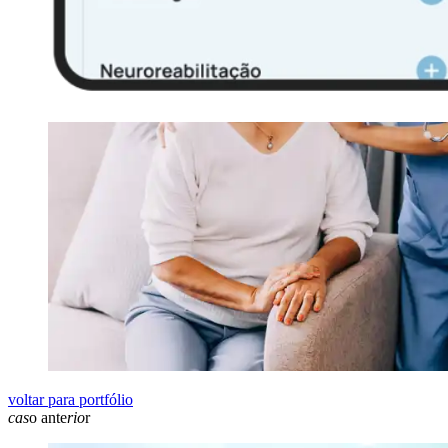
voltar para portfólio
cas
o ante
rio
r