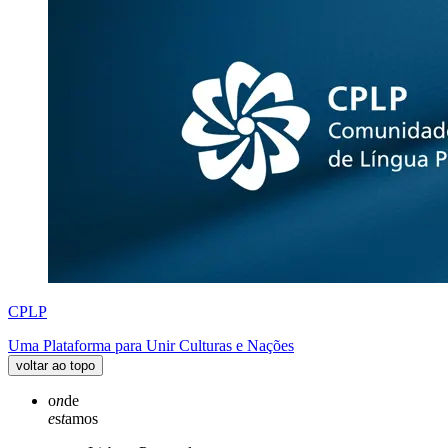
CPLP
Uma Plataforma para Unir Culturas e Nações
voltar ao topo
o
n
de
e
s
t
amos