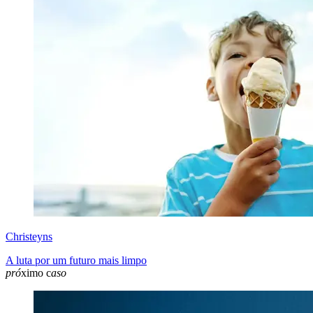
Christeyns
A luta por um futuro mais limpo
pró
ximo c
aso