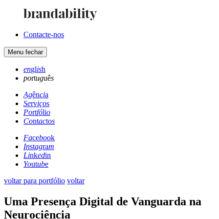
Contacte-nos
Menu
fechar
en
gl
is
h
po
rt
ug
uê
s
Ag
ên
ci
a
Se
rv
iç
os
Po
rt
fó
li
o
Co
nt
ac
to
s
Fa
ce
bo
ok
In
st
ag
ra
m
Li
nk
ed
in
Yo
ut
ub
e
voltar para portfólio
voltar
Uma Presença Digital de Vanguarda na
Neurociência