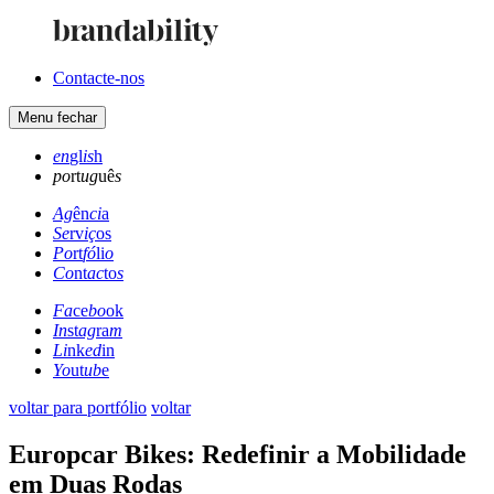
Contacte-nos
Menu
fechar
en
gl
is
h
po
rt
ug
uê
s
Ag
ên
ci
a
Se
rv
iç
os
Po
rt
fó
li
o
Co
nt
ac
to
s
Fa
ce
bo
ok
In
st
ag
ra
m
Li
nk
ed
in
Yo
ut
ub
e
voltar para portfólio
voltar
Europcar Bikes: Redefinir a Mobilidade
em Duas Rodas