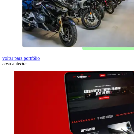
voltar para portfólio
cas
o ante
rio
r