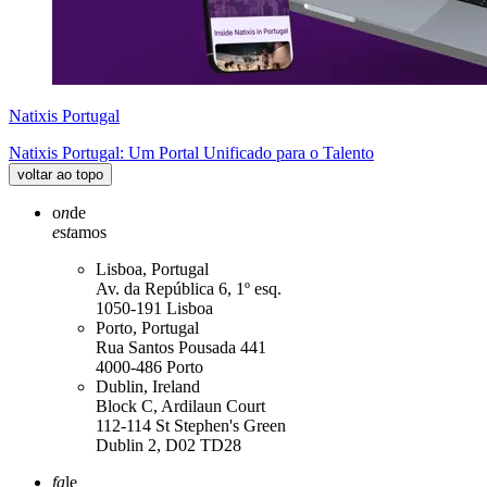
Natixis Portugal
Natixis Portugal: Um Portal Unificado para o Talento
voltar ao topo
o
n
de
e
s
t
amos
Lisboa, Portugal
Av. da República 6, 1º esq.
1050-191 Lisboa
Porto, Portugal
Rua Santos Pousada 441
4000-486 Porto
Dublin, Ireland
Block C, Ardilaun Court
112-114 St Stephen's Green
Dublin 2, D02 TD28
fa
le