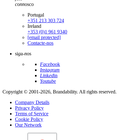
c
o
nn
osco
Portugal
+351 213 303 724
Ireland
+353 (0)1 961 9340
[email protected]
Contacte-nos
si
g
a-
n
os
Fa
ce
bo
ok
In
st
ag
ra
m
Li
nk
ed
in
Yo
ut
ub
e
Copyright © 2001-2026, Brandability. All rights reserved.
Company Details
Privacy Policy
Terms of Service
Cookie Policy
Our Network