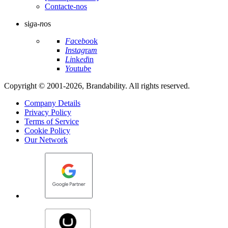
Contacte-nos
si
g
a-
n
os
Fa
ce
bo
ok
In
st
ag
ra
m
Li
nk
ed
in
Yo
ut
ub
e
Copyright © 2001-2026, Brandability. All rights reserved.
Company Details
Privacy Policy
Terms of Service
Cookie Policy
Our Network