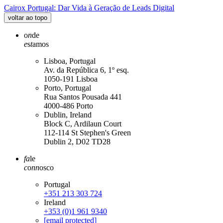
Cairox Portugal: Dar Vida à Geração de Leads Digital
voltar ao topo
o
n
de
e
s
t
amos
Lisboa, Portugal
Av. da República 6, 1º esq.
1050-191 Lisboa
Porto, Portugal
Rua Santos Pousada 441
4000-486 Porto
Dublin, Ireland
Block C, Ardilaun Court
112-114 St Stephen's Green
Dublin 2, D02 TD28
fa
le
c
o
nn
osco
Portugal
+351 213 303 724
Ireland
+353 (0)1 961 9340
[email protected]