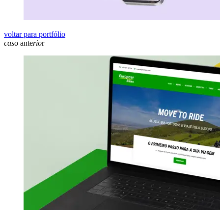
voltar para portfólio
cas
o ante
rio
r