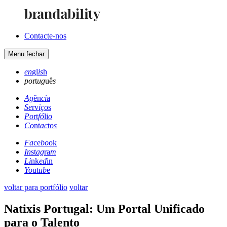
Contacte-nos
Menu
fechar
en
gl
is
h
po
rt
ug
uê
s
Ag
ên
ci
a
Se
rv
iç
os
Po
rt
fó
li
o
Co
nt
ac
to
s
Fa
ce
bo
ok
In
st
ag
ra
m
Li
nk
ed
in
Yo
ut
ub
e
voltar para portfólio
voltar
Natixis Portugal: Um Portal Unificado
para o Talento