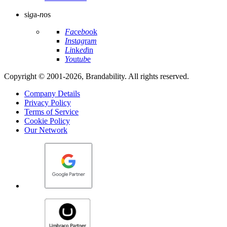
si
g
a-
n
os
Fa
ce
bo
ok
In
st
ag
ra
m
Li
nk
ed
in
Yo
ut
ub
e
Copyright © 2001-2026, Brandability. All rights reserved.
Company Details
Privacy Policy
Terms of Service
Cookie Policy
Our Network