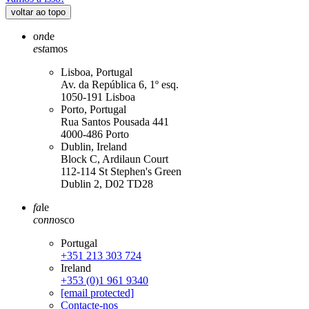
voltar ao topo
o
n
de
e
s
t
amos
Lisboa, Portugal
Av. da República 6, 1º esq.
1050-191 Lisboa
Porto, Portugal
Rua Santos Pousada 441
4000-486 Porto
Dublin, Ireland
Block C, Ardilaun Court
112-114 St Stephen's Green
Dublin 2, D02 TD28
fa
le
c
o
nn
osco
Portugal
+351 213 303 724
Ireland
+353 (0)1 961 9340
[email protected]
Contacte-nos