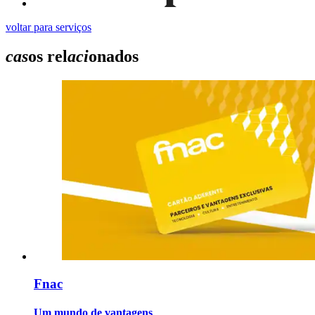
voltar para serviços
cas
os rel
aci
onados
Fnac
Um mundo de vantagens