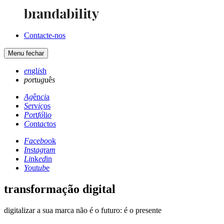
Contacte-nos
Menu
fechar
en
gl
is
h
po
rt
ug
uê
s
Ag
ên
ci
a
Se
rv
iç
os
Po
rt
fó
li
o
Co
nt
ac
to
s
Fa
ce
bo
ok
In
st
ag
ra
m
Li
nk
ed
in
Yo
ut
ub
e
transformação digital
digitalizar a sua marca não é o futuro: é o presente