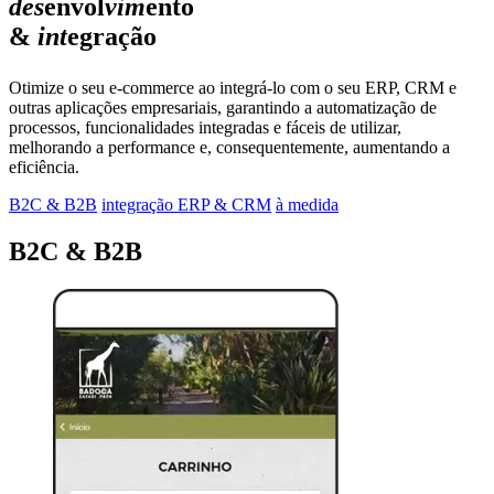
des
envol
vim
ento
&
int
egração
Otimize o seu e-commerce ao integrá-lo com o seu ERP, CRM e
outras aplicações empresariais, garantindo a automatização de
processos, funcionalidades integradas e fáceis de utilizar,
melhorando a performance e, consequentemente, aumentando a
eficiência.
B2C & B2B
integração ERP & CRM
à medida
B2C & B2B